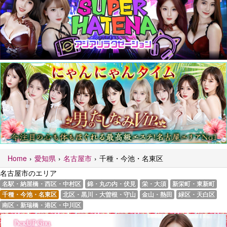
Home
愛知県
名古屋市
千種・今池・名東区
名古屋市のエリア
名駅・納屋橋・西区・中村区
錦・丸の内・伏見
栄・大須
新栄町・東新町
千種・今池・名東区
北区・黒川・大曽根・守山
金山・熱田
緑区・天白区
南区・新瑞橋・港区・中川区