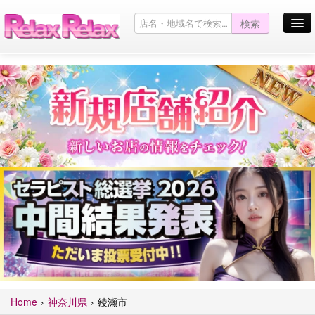
検索
お店を探す
お店からのお知らせ
Pickup Girl
キャンペーン情報一覧
お問い合わせ
サイトマップ
口コミ掲示板
English site
Home
神奈川県
綾瀬市