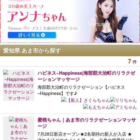
愛知県 あま市から探す
7
件
ハピネス~Happiness|海部郡大治町のリラクゼ
ーションマッサージ
海部郡大治町のリラクゼーション【ハピネス
~Happiness】です♪
蜜桃ちゃん｜あま市のリラクゼーションマッサ
ージ
7月28日新店オープン★2名期待の新人が入店 ★