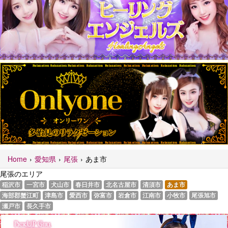
Home
愛知県
尾張
あま市
尾張のエリア
稲沢市
一宮市
犬山市
春日井市
北名古屋市
清須市
あま市
海部郡蟹江町
津島市
愛西市
弥富市
岩倉市
江南市
小牧市
尾張旭市
瀬戸市
長久手市