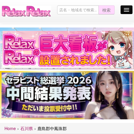
検索
お店を探す
お店からのお知らせ
Pickup Girl
キャンペーン情報一覧
お問い合わせ
サイトマップ
口コミ掲示板
English site
Home
石川県
鹿島郡中鳳珠郡