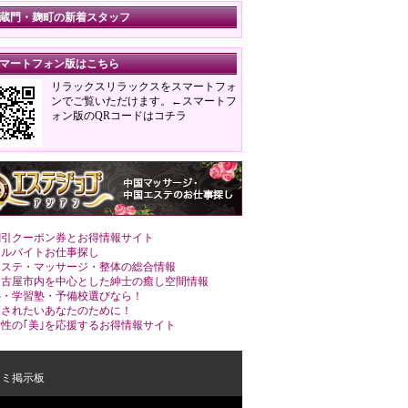
蔵門・麹町の新着スタッフ
マートフォン版はこちら
リラックスリラックスをスマートフォ
ンでご覧いただけます。←スマートフ
ォン版のQRコードはコチラ
割引クーポン券とお得情報サイト
アルバイトお仕事探し
エステ・マッサージ・整体の総合情報
名古屋市内を中心とした紳士の癒し空間情報
塾・学習塾・予備校選びなら！
癒されたいあなたのために！
女性の｢美｣を応援するお得情報サイト
コミ掲示板