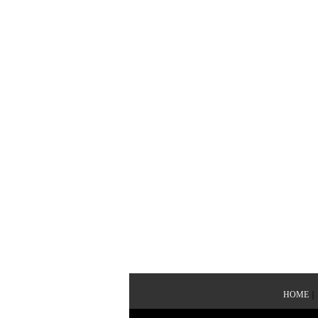
HOME
｜