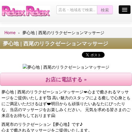
検索
お店を探す
Home
夢心地 | 西尾のリラクゼーションマッサージ
お店からのお知らせ
夢心地 | 西尾のリラクゼーションマッサージ
Pickup Girl
キャンペーン情報一覧
お問い合わせ
お店に電話する »
サイトマップ
夢心地 | 西尾のリラクゼーションマッサージ💋心まで癒されるマッサ
口コミ掲示板
ージをご提供いたします🥰 高い魅力のスタッフによる癒しで心身とも
にご満足いただけるはず❤️明日からも頑張りたいあなたにぴったり
English site
な、当店のマッサージをお楽しみください。 元気を求める皆さまのご
来店をお待ちしております🤗
西尾市のリラクゼーション【夢心地】です♪
心まで癒されるマッサージをご提供いたします。